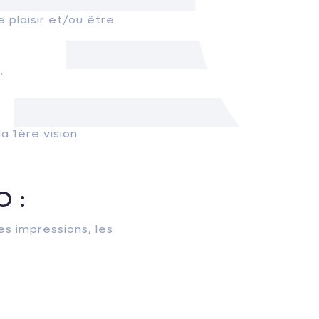
e plaisir et/ou être
.
la 1ère vision
O :
es impressions, les