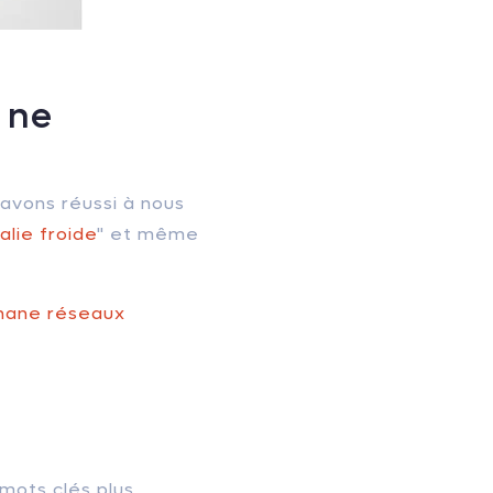
 ne
 avons réussi à nous
lie froide
" et même
anane réseaux
 mots clés plus