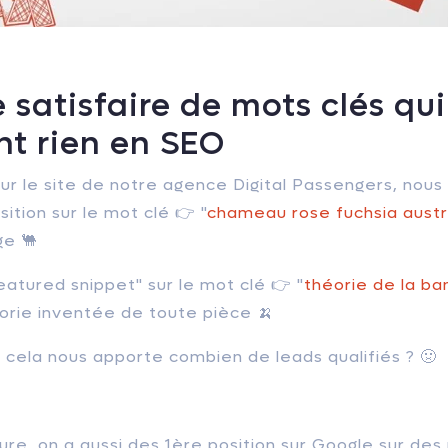
 satisfaire de mots clés qui
nt rien en SEO
ur le site de notre agence Digital Passengers, nous
ition sur le mot clé 👉 "
chameau rose fuchsia austra
ge 🐫
atured snippet" sur le mot clé 👉 "
théorie de la b
éorie inventée de toute pièce
🍌
, cela nous apporte combien de leads qualifiés ? 🤢
ure, on a aussi des 1ère position sur Google sur des