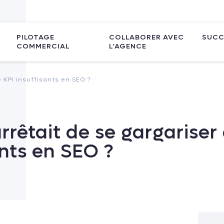
PILOTAGE
COLLABORER AVEC
SUCC
COMMERCIAL
L’AGENCE
e KPI insuffisants en SEO ?
arrêtait de se gargariser
ants en SEO ?