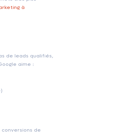
arketing à
as de leads qualifiés,
e Google aime :
e)
s conversions de