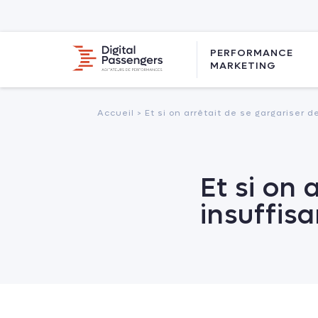
PERFORMANCE
MARKETING
Accueil >
Et si on arrêtait de se gargariser d
Et si on 
insuffis