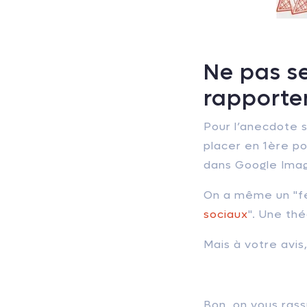
Ne pas se
rapporte
Pour l’anecdote s
placer en 1ère pos
dans Google Ima
On a même un "fe
sociaux
". Une th
Mais à votre avis
Bon, on vous rass