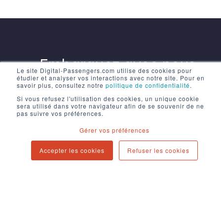
Embarquez avec nous
Le site Digital-Passengers.com utilise des cookies pour
étudier et analyser vos interactions avec notre site. Pour en
savoir plus, consultez notre
politique de confidentialité
.
Si vous refusez l'utilisation des cookies, un unique cookie
Discutons de votre projet ensemble pour
sera utilisé dans votre navigateur afin de se souvenir de ne
pas suivre vos préférences.
savoir
comment nous pouvons vous aider.
Gérer vos préférences
Accepter les cookies
Refuser les cookies
CONTACT