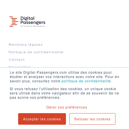
Mentions légales
Politique de confidentialité
Contact
Newsletter
Le site Digital-Passengers.com utilise des cookies pour
Blog
étudier et analyser vos interactions avec notre site. Pour en
savoir plus, consultez notre
politique de confidentialité
.
Si vous refusez l'utilisation des cookies, un unique cookie
sera utilisé dans votre navigateur afin de se souvenir de ne
94 cours d'Alsace-et-Lorraine
pas suivre vos préférences.
33000 Bordeaux
Gérer vos préférences
contact@digital-passengers.com
Accepter les cookies
Refuser les cookies
Copyright © 2025. All rights reserved.