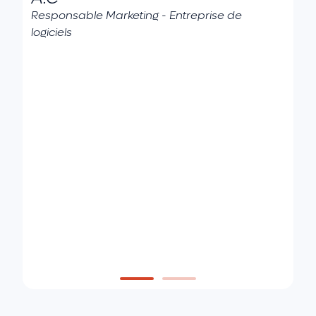
Responsable Marketing - Entreprise de
logiciels
c
l