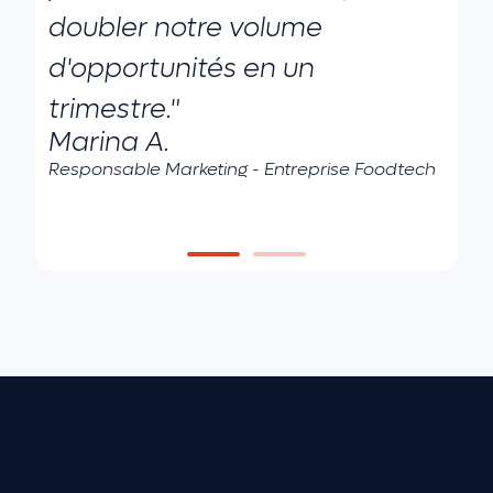
doubler notre volume
n
d'opportunités en un
f
L
trimestre."
Di
Marina A.
de
Responsable Marketing - Entreprise Foodtech