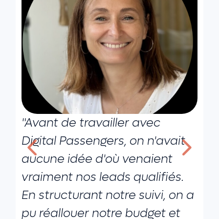
"Avant de travailler avec
"
Digital Passengers, on n'avait
s
aucune idée d'où venaient
l
vraiment nos leads qualifiés.
d
En structurant notre suivi, on a
c
pu réallouer notre budget et
p