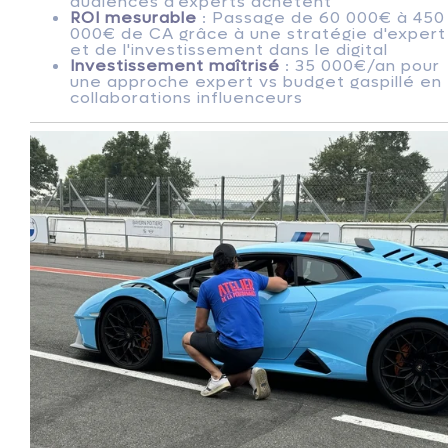
audiences d'experts achètent
ROI mesurable
: Passage de 60 000€ à 450
000€ de CA grâce à une stratégie d'expert
et de l'investissement dans le digital
Investissement maîtrisé
: 35 000€/an pour
une approche expert vs budget gaspillé en
collaborations influenceurs