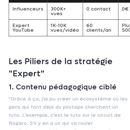
Influenceurs
300K+
0 contact
0€
vues
Expert
1K-10K
60
Plu
YouTube
vues/vidéo
clients/an
50
Les Piliers de la stratégie
"Expert"
1. Contenu pédagogique ciblé
"Grâce à ça, j'ai pu créer un écosystème où les
gens qui font déjà du pilotage cherchent un
tuto. L'exemple, c'est le tuto sur le circuit de
Nogaro. S'il y en a un qui va rouler