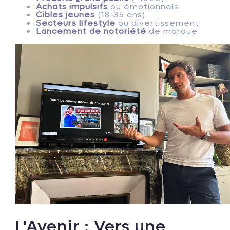
Achats impulsifs
ou émotionnels
Cibles jeunes
(18-35 ans)
Secteurs lifestyle
ou divertissement
Lancement de notoriété
de marque
L'Avenir : Vers une