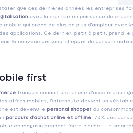
stater que ces dernières années les entreprises fo
italisation
avec la montée en puissance du e-com
 le mobile qui prend de plus en plus d'ampleur avec
des applications. Ce dernier, petit à petit, prend le 
enir le nouveau personal shopper du consommateur
bile first
merce
français connait une phase d'accélération g
s offres mobiles, l'internaute devient un véritabl
one est devenu le
personal shopper
du consommateu
son
parcours d'achat online et offline
.
70% des cons
mobile en magasin pendant l'acte d'achat. Le smartp