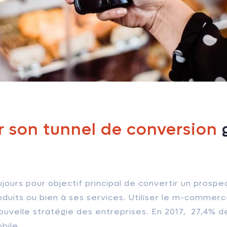
r son tunnel de conversion
g
ours pour objectif principal de convertir un prospec
roduits ou bien à ses services. Utiliser le m-commer
nouvelle stratégie des entreprises. En 2017, 27,4% d
bile.