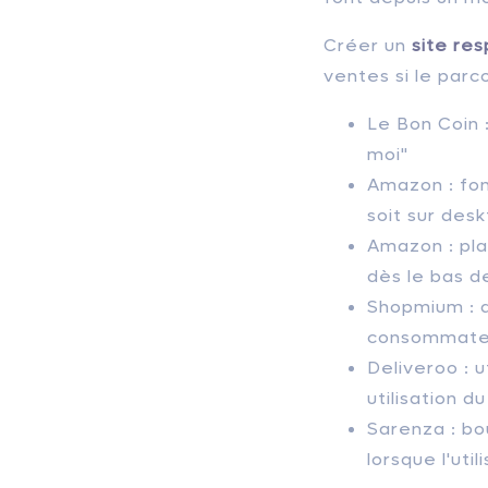
Créer un
site res
ventes si le parc
Le Bon Coin 
moi"
Amazon : fon
soit sur desk
Amazon : pla
dès le bas d
Shopmium : d
consommate
Deliveroo : u
utilisation d
Sarenza : bo
lorsque l'util