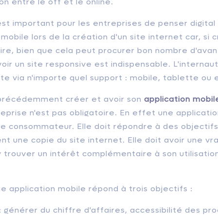
ion entre le off et le online.
 est important pour les entreprises de penser digital
mobile lors de la création d'un site internet car, si 
oire, bien que cela peut procurer bon nombre d'ava
voir un site responsive est indispensable. L'internau
ite via n'importe quel support : mobile, tablette ou
récédemment créer et avoir son
application mobil
rise n'est pas obligatoire. En effet une applicatio
r le consommateur. Elle doit répondre à des objectifs
t une copie du site internet. Elle doit avoir une vr
 y trouver un intérêt complémentaire à son utilisation
application mobile répond à trois objectifs :
 générer du chiffre d'affaires, accessibilité des pro