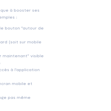
que à booster ses
emples :
 le bouton "autour de
ard (soit sur mobile
 maintenant" visible
s
cès à l'application
'écran mobile et
bouge pas même