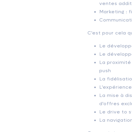
ventes additi
Marketing : f
Communicatio
C'est pour cela q
Le développ
Le développe
La proximité
push
La fidélisat
L'expérience 
La mise à di
d'offres excl
Le drive to s
La navigatio