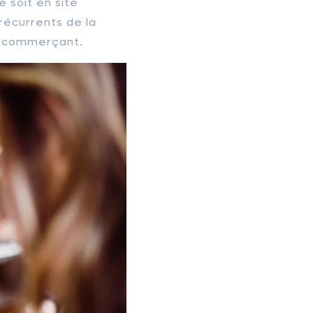
 soit en site
récurrents de la
 e-commerçant.