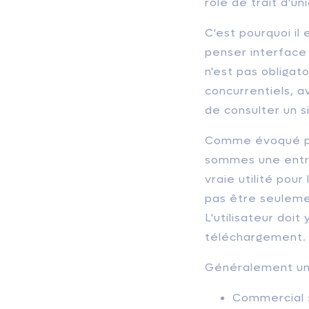
rôle de trait d'un
C'est pourquoi il
penser interface 
n'est pas obligat
concurrentiels, a
de consulter un s
Comme évoqué p
sommes une entrep
vraie utilité pou
pas être seulemen
L'utilisateur doit
téléchargement.
Généralement une 
Commercial :