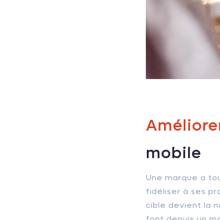
Améliore
mobile
Une marque a touj
fidéliser à ses p
cible devient la 
font depuis un mo