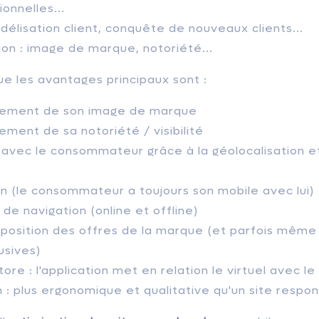
onnelles...
idélisation client, conquête de nouveaux clients...
n : image de marque, notoriété...
ue les avantages principaux sont :
ement de son image de marque
ment de sa notoriété / visibilité
 avec le consommateur grâce à la géolocalisation et
ion (le consommateur a toujours son mobile avec lui)
de navigation (online et offline)
sposition des offres de la marque (et parfois même
usives)
tore : l'application met en relation le virtuel avec l
n : plus ergonomique et qualitative qu'un site respo