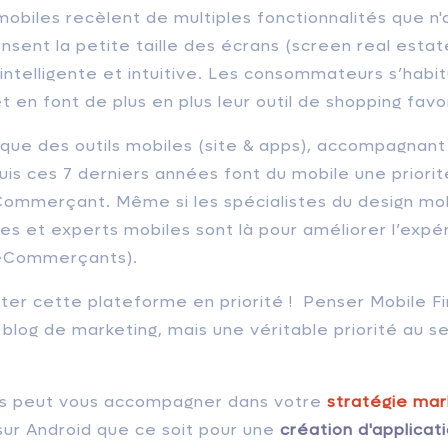
mobiles recèlent de multiples fonctionnalités que n'o
sent la petite taille des écrans (screen real estat
intelligente et intuitive. Les consommateurs s’habit
 et en font de plus en plus leur outil de shopping favor
ique des outils mobiles (site & apps), accompagnant
uis ces 7 derniers années font du mobile une priorit
ommerçant. Même si les spécialistes du design mob
es et experts mobiles sont là pour améliorer l’expér
 eCommerçants).
aiter cette plateforme en priorité ! Penser Mobile Fi
 blog de marketing, mais une véritable priorité au s
rs peut vous accompagner dans votre
stratégie mar
sur Android que ce soit pour une
création d'applicat