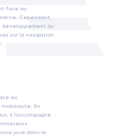
nt face au
merce. Cependant,
 le développement du
pas sur la navigation
.
râce au
e mobinaute. En
r, il l'accompagne
ommateurs
hone joue donc le