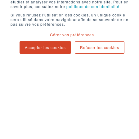
étudier et analyser vos interactions avec notre site. Pour en
savoir plus, consultez notre
politique de confidentialité
.
Si vous refusez l'utilisation des cookies, un unique cookie
sera utilisé dans votre navigateur afin de se souvenir de ne
pas suivre vos préférences.
Mentions légales
Gérer vos préférences
Politique de confidentialité
Accepter les cookies
Refuser les cookies
Contact
Newsletter
Blog
94 cours d'Alsace-et-Lorraine
33000 Bordeaux
contact@digital-passengers.com
Copyright © 2025. All rights reserved.