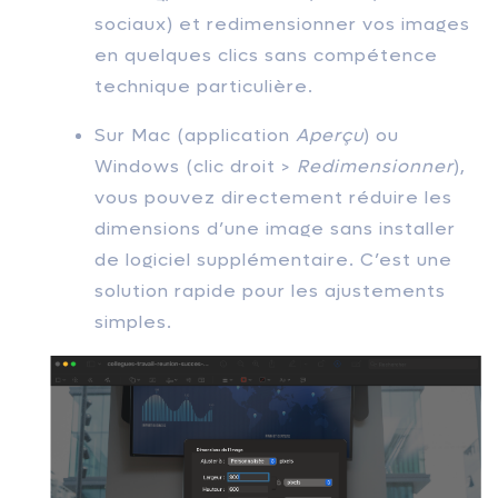
sociaux) et redimensionner vos images
en quelques clics sans compétence
technique particulière.
Sur Mac (application
Aperçu
) ou
Windows (clic droit >
Redimensionner
),
vous pouvez directement réduire les
dimensions d’une image sans installer
de logiciel supplémentaire. C’est une
solution rapide pour les ajustements
simples.