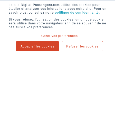
Le site Digital-Passengers.com utilise des cookies pour
étudier et analyser vos interactions avec notre site. Pour en
savoir plus, consultez notre
politique de confidentialité
.
Si vous refusez l'utilisation des cookies, un unique cookie
sera utilisé dans votre navigateur afin de se souvenir de ne
pas suivre vos préférences.
Mentions légales
Gérer vos préférences
Politique de confidentialité
Contact
Accepter les cookies
Refuser les cookies
Newsletter
Blog
94 cours d'Alsace-et-Lorraine
33000 Bordeaux
contact@digital-passengers.com
Copyright © 2025. All rights reserved.