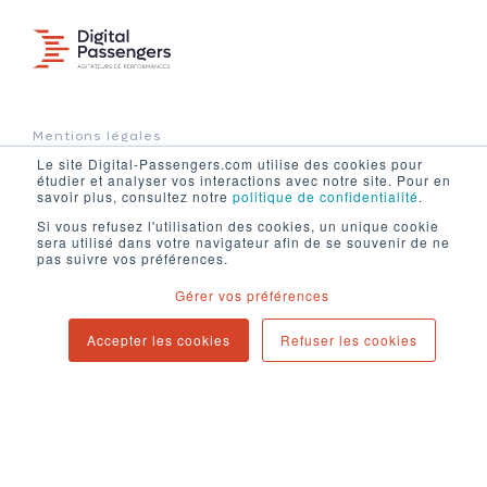
Mentions légales
Le site Digital-Passengers.com utilise des cookies pour
Politique de confidentialité
étudier et analyser vos interactions avec notre site. Pour en
Contact
savoir plus, consultez notre
politique de confidentialité
.
Newsletter
Si vous refusez l'utilisation des cookies, un unique cookie
sera utilisé dans votre navigateur afin de se souvenir de ne
Blog
pas suivre vos préférences.
Gérer vos préférences
94 cours d'Alsace-et-Lorraine
Accepter les cookies
Refuser les cookies
33000 Bordeaux
contact@digital-passengers.com
Copyright © 2025. All rights reserved.