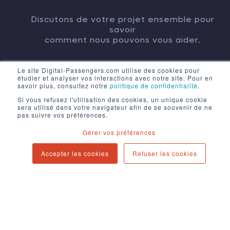
Discutons de votre projet ensemble pour
savoir
comment nous pouvons vous aider.
Le site Digital-Passengers.com utilise des cookies pour
étudier et analyser vos interactions avec notre site. Pour en
CONTACT
savoir plus, consultez notre
politique de confidentialité
.
Si vous refusez l'utilisation des cookies, un unique cookie
sera utilisé dans votre navigateur afin de se souvenir de ne
pas suivre vos préférences.
Gérer vos préférences
Accepter les cookies
Refuser les cookies