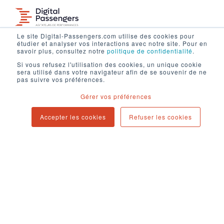
Le site Digital-Passengers.com utilise des cookies pour
étudier et analyser vos interactions avec notre site. Pour en
savoir plus, consultez notre
politique de confidentialité
.
Mentions légales
Si vous refusez l'utilisation des cookies, un unique cookie
Politique de confidentialité
sera utilisé dans votre navigateur afin de se souvenir de ne
pas suivre vos préférences.
Contact
Newsletter
Gérer vos préférences
Blog
Accepter les cookies
Refuser les cookies
94 cours d'Alsace-et-Lorraine
33000 Bordeaux
contact@digital-passengers.com
Copyright © 2025. All rights reserved.