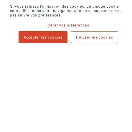
Contact
Si vous refusez l'utilisation des cookies, un unique cookie
sera utilisé dans votre navigateur afin de se souvenir de ne
Newsletter
pas suivre vos préférences.
Blog
Gérer vos préférences
Accepter les cookies
Refuser les cookies
94 cours d'Alsace-et-Lorraine
33000 Bordeaux
contact@digital-passengers.com
Copyright © 2025. All rights reserved.
Agence Marketing Digital en Inbound marketing et
résolument orientée vers la performance et le ROI.
Digital Passengers met en place toutes les expertises
permettant d’améliorer votre marketing digital