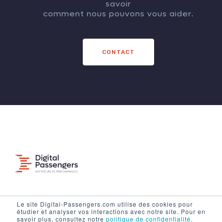
savoir
comment nous pouvons vous aider.
CONTACT
Mentions légales
Le site Digital-Passengers.com utilise des cookies pour
étudier et analyser vos interactions avec notre site. Pour en
Politique de confidentialité
savoir plus, consultez notre
politique de confidentialité
.