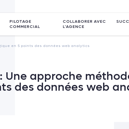
PILOTAGE
COLLABORER AVEC
SUCC
COMMERCIAL
L’AGENCE
gique en 5 points des données web analytics
 : Une approche méthod
nts des données web ana