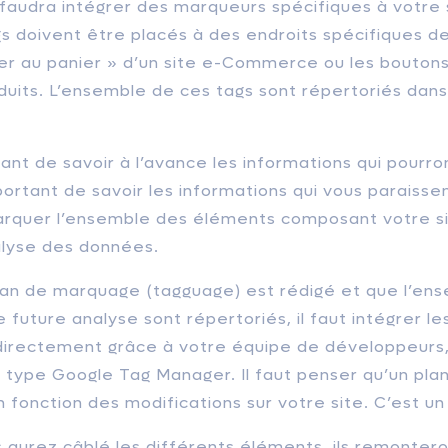
s faudra intégrer des marqueurs spécifiques à votre 
gs doivent être placés à des endroits spécifiques 
er au panier » d’un site e-Commerce ou les boutons
duits. L’ensemble de ces tags sont répertoriés dans
ant de savoir à l’avance les informations qui pourront
ortant de savoir les informations qui vous paraissent 
rquer l’ensemble des éléments composant votre sit
alyse des données.
plan de marquage (tagguage) est rédigé et que l’e
 future analyse sont répertoriés, il faut intégrer les
 directement grâce à votre équipe de développeurs, s
t
type Google Tag Manager. Il faut penser qu’un pl
n fonction des modifications sur votre site. C’est u
s aurez câblé les différents éléments, ils remonte