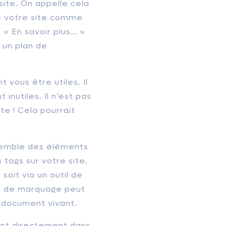
site. On appelle cela
de votre site comme
 « En savoir plus… »
 un plan de
 vous être utiles. Il
inutiles. Il n’est pas
e ! Cela pourrait
nsemble des éléments
 tags sur votre site.
oit via un outil de
an de marquage peut
n document vivant.
ront directement dans