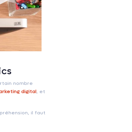
ics
ertain nombre
rketing digital
, et
réhension, il faut