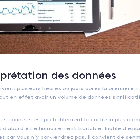
erprétation des données
vient plusieurs heures ou jours après la première i
l faut en effet avoir un volume de données significa
 des données est probablement la partie la plus co
t d’abord être humainement traitable. Inutile d’ess
es car vous n’y parviendrez pas. Il convient de seg