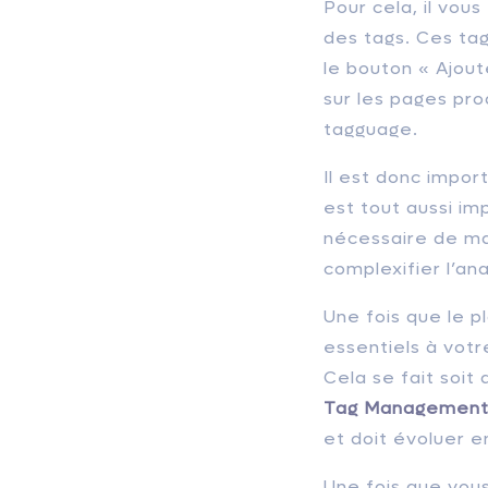
Pour cela, il vou
des tags. Ces ta
le bouton « Ajout
sur les pages pro
tagguage.
Il est donc import
est tout aussi imp
nécessaire de ma
complexifier l’an
Une fois que le 
essentiels à votre
Cela se fait soit
Tag Managemen
et doit évoluer e
Une fois que vou