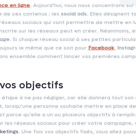
ce en ligne
. Aujourd’hui, nous nous concentrons sur 
e de ces contenus : les
social ads
. Elles désignent 
 réseaux sociaux qui vont permettre de mettre en 
scrite sur les réseaux peut en créer. Néanmoins, e
rage
. Si chaque réseau social à ses petites particul
ujours le même que ce soit pour
Facebook
,
Instag
rons ensemble comment lancer vos premières camp
r vos objectifs
 étape à ne pas négliger, car elle donnera tout son
fet, lorsqu’une personne souhaite mettre en place 
st parce qu’elle a un ou plusieurs objectifs à rempli
ur les réseaux sociaux pour créer votre campagne, 
ketings
. Une fois vos objectifs fixés, vous allez pou