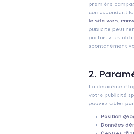
première campagn
correspondent le 
le site web
,
conve
publicité peut re
parfois vous obt
spontanément vous
2. Param
La deuxième étap
votre publicité s
pouvez cibler par
Position géo
Données dé
Centres d’i