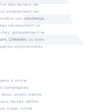
l'un des leviers de
tout simplement les
lumière vos
contenus
.
lles nécessitent un
arités, globalement le
ram
,
Linkedin
, ou bien
agnes sponsorisées.
 sens à votre
des campagnes
r. Ainsi, avant même
vous devez définir
voir créer votre