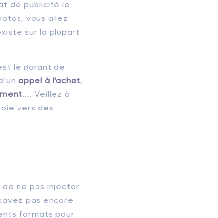
at de publicité le
hotos, vous allez
xiste sur la plupart
est le garant de
 d'un
appel à l'achat
,
cument
.... Veillez à
voie vers des
 de ne pas injecter
 savez pas encore
rents formats pour