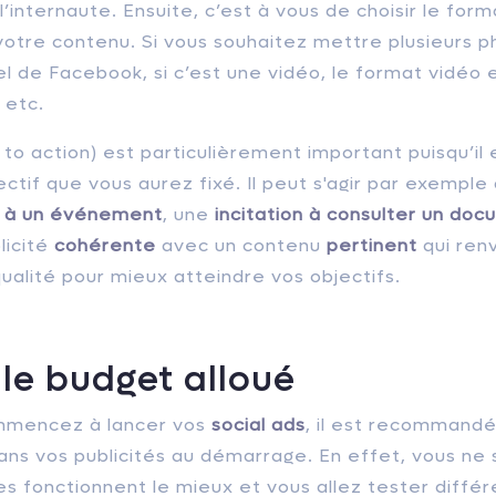
l’internaute. Ensuite, c’est à vous de choisir le form
votre contenu. Si vous souhaitez mettre plusieurs p
el de Facebook, si c’est une vidéo, le format vidéo e
 etc.
l to action) est particulièrement important puisqu’il 
jectif que vous aurez fixé. Il peut s'agir par exemple
on à un événement
, une
incitation à consulter un do
licité
cohérente
avec un contenu
pertinent
qui ren
ualité pour mieux atteindre vos objectifs.
r le budget alloué
mmencez à lancer vos
social ads
, il est recommandé
ns vos publicités au démarrage. En effet, vous ne
s fonctionnent le mieux et vous allez tester diffé