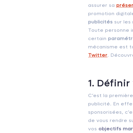
assurer sa
présen
promotion digital
publicités
sur les
Toute personne in
certain
paramét
mécanisme est to
Twitter
. Découv
1. Défini
C’est la première
publicité. En ef
sponsorisées, c’e
de vous rendre s
vos
objectifs
mar