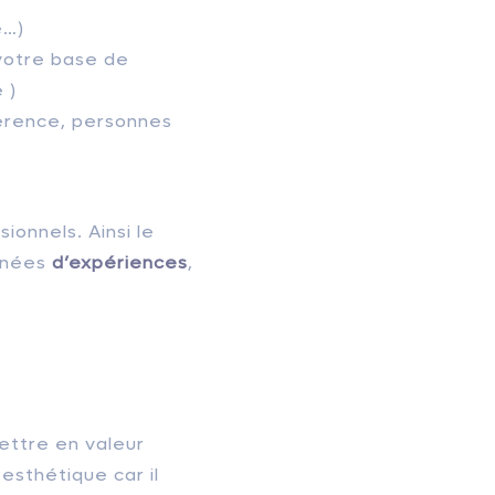
e…)
votre base de
 )
férence, personnes
ionnels. Ainsi le
années
d’expériences
,
ettre en valeur
 esthétique car il