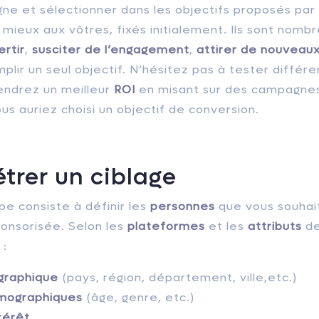
e et sélectionner dans les objectifs proposés par 
mieux aux vôtres, fixés initialement. Ils sont nomb
rtir
,
susciter de l’engagement
,
attirer de nouveaux
mplir un seul objectif. N’hésitez pas à tester diffé
iendrez un meilleur
ROI
en misant sur des campagnes 
 auriez choisi un objectif de conversion.
étrer un ciblage
e consiste à définir les
personnes
que vous souhait
ponsorisée. Selon les
plateformes
et les
attributs
de
 :
graphique
(pays, région, département, ville,etc.)
mographiques
(âge, genre, etc.)
ntérêt