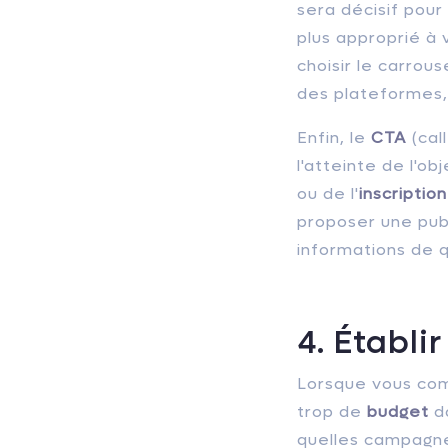
sera décisif pour 
plus approprié à 
choisir le carrous
des plateformes,
Enfin, le
CTA
(cal
l'atteinte de l'ob
ou de l'
inscripti
proposer une pub
informations de q
4. Établi
Lorsque vous co
trop de
budget
da
quelles campagne