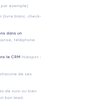
e par exemple)
ui (livre blanc, check-
ons dans un
eprise, téléphone
ns le CRM
Hubspot :
 chacune de ses
s de suivi ou bien
un bon lead.