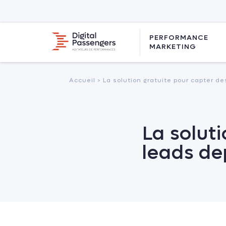
PERFORMANCE
MARKETING
Accueil >
La solution gratuite pour capter de
La solut
leads de