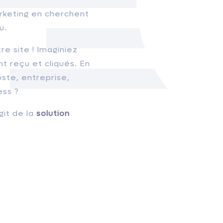
arketing en cherchent
u.
re site ! Imaginiez
nt reçu et cliqués. En
oste, entreprise,
ess ?
git de la
solution