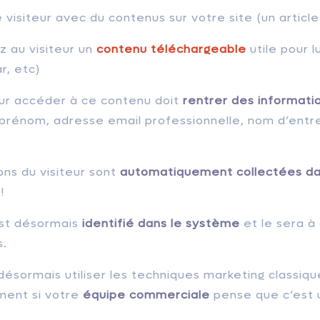
e visiteur avec du contenus sur votre site (un articl
z au visiteur un
contenu téléchargeable
utile pour l
ar, etc)
our accéder à ce contenu doit
rentrer des informati
prénom, adresse email professionnelle, nom d’entr
ons du visiteur sont
automatiquement collectées da
!
 est désormais
identifié dans le système
et le sera à
s.
ésormais utiliser les techniques marketing classique
ement si votre
équipe commerciale
pense que c’est 