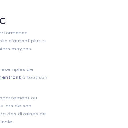
oC
 performance
ic d’autant plus si
aniers moyens
ns exemples de
g entrant
a tout son
 appartement ou
s lors de son
era des dizaines de
inale.