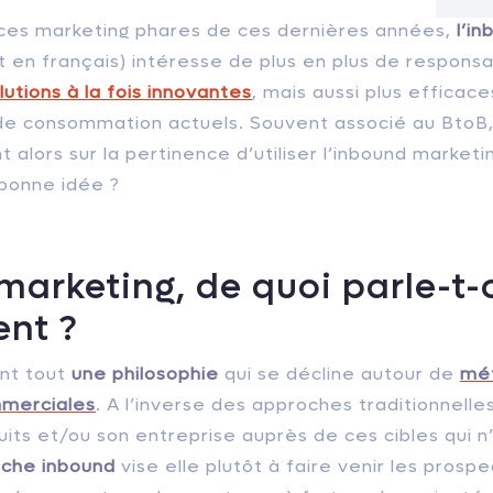
ces marketing phares de ces dernières années,
l’i
 en français) intéresse de plus en plus de responsa
lutions à la fois innovantes
, mais aussi plus efficac
de consommation actuels. Souvent associé au BtoB,
t alors sur la pertinence d’utiliser l’inbound marketi
 bonne idée ?
marketing, de quoi parle-t-
nt ?
ant tout
une philosophie
qui se décline autour de
mét
mmerciales
. A l’inverse des approches traditionnelle
its et/ou son entreprise auprès de ces cibles qui n
oche inbound
vise elle plutôt à faire venir les prospe