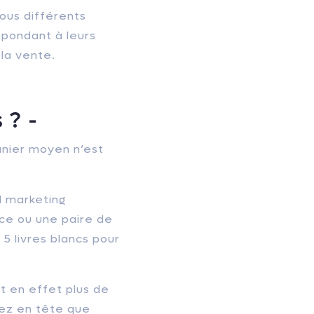
ous différents
épondant à leurs
 la vente.
 ? -
anier moyen n’est
d marketing
ice ou une paire de
5 livres blancs pour
t en effet plus de
dez en tête que