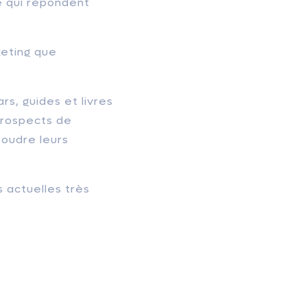
e qui répondent
keting que
rs, guides et livres
prospects de
soudre leurs
 actuelles très