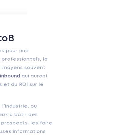
toB
es pour une
professionnels, le
rs moyens souvent
 inbound
qui auront
s et du ROI sur le
’industrie, ou
eux à bâtir des
prospects, les faire
euses informations