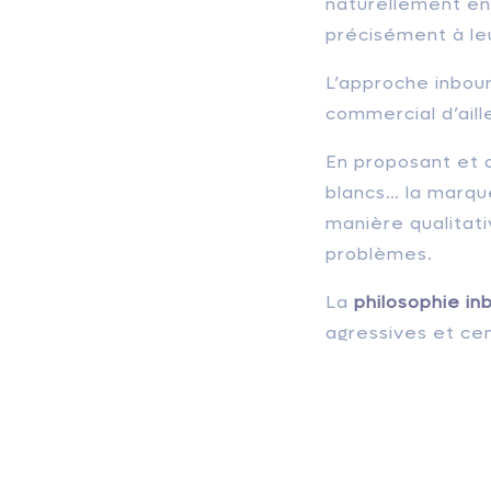
naturellement en
précisément à leu
L’approche inboun
commercial d’ailleu
En proposant et d
blancs… la marque
manière qualitati
problèmes.
La
philosophie in
agressives et ce