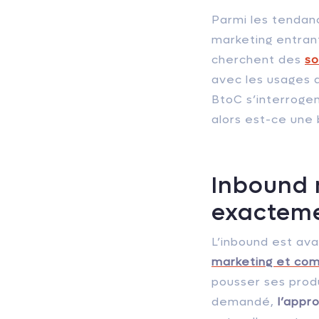
Parmi les tendan
marketing entrant
cherchent des
so
avec les usages 
BtoC s’interrogen
alors est-ce une
Inbound 
exacteme
L’inbound est av
marketing et co
pousser ses produ
demandé,
l’appr