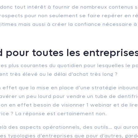
donc tout intérêt à fournir de nombreux contenus s
prospects pour non seulement se faire repérer en r
gitimes mais aussi à créer la confiance nécessaire à
 pour toutes les entreprises
es plus courantes du quotidien pour lesquelles le p
t très élevé ou le délai d’achat très long ?
 effet que la mise en place d’une stratégie inboun
avérer un peu lourd pour vendre un tube de dentifr
on en effet besoin de visionner 1 webinar et de lire 
frice ? La réponse est certainement non.
à des aspects opérationnels, des outils… qui auron
es typologies d’entreprises que pour d’autres, gar