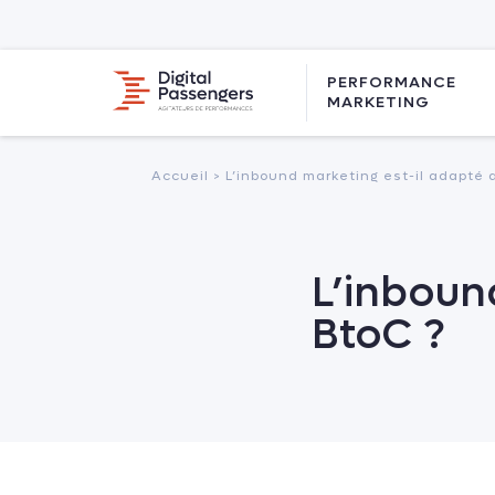
PERFORMANCE
MARKETING
Accueil >
L’inbound marketing est-il adapté 
L’inboun
BtoC ?