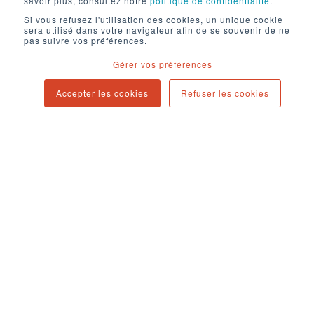
savoir plus, consultez notre
politique de confidentialité
.
Si vous refusez l'utilisation des cookies, un unique cookie
sera utilisé dans votre navigateur afin de se souvenir de ne
pas suivre vos préférences.
Gérer vos préférences
Accepter les cookies
Refuser les cookies
Mentions légales
Politique de confidentialité
Contact
Newsletter
Blog
94 cours d'Alsace-et-Lorraine
33000 Bordeaux
contact@digital-passengers.com
Copyright © 2025. All rights reserved.